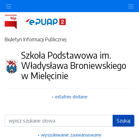
Ukryj/pokaż menu przedmiotowe
Uk
Biuletyn Informacji Publicznej
Szkoła Podstawowa im.
Władysława Broniewskiego
w Mielęcinie
ostatnio dodane
Wyszukiwarka
Szukaj
wyszukiwanie zaawansowane